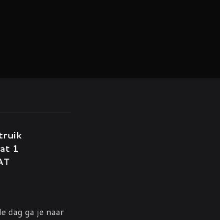
truik
at 1
AT
e dag ga je naar