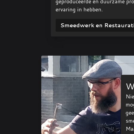
geproduceerde en duurzame prod
ervaring in hebben.
Smeedwerk en Restaurat
W
Nie
mog
gee
sm
Maa