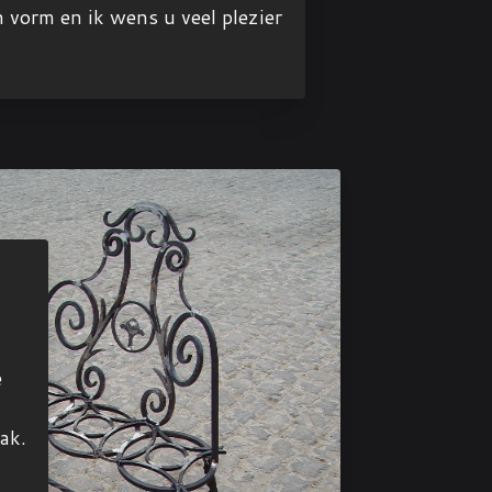
n vorm en ik wens u veel plezier
e
ak.