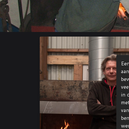
Een
aan
bew
vee
in 
met
van
ben
wer